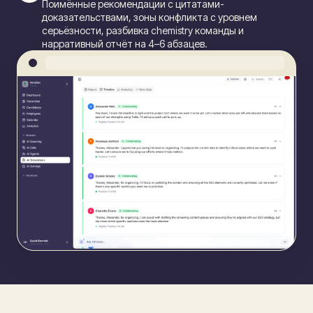
Поимённые рекомендации с цитатами-
доказательствами, зоны конфликта с уровнем
серьёзности, разбивка chemistry команды и
нарративный отчёт на 4–6 абзацев.