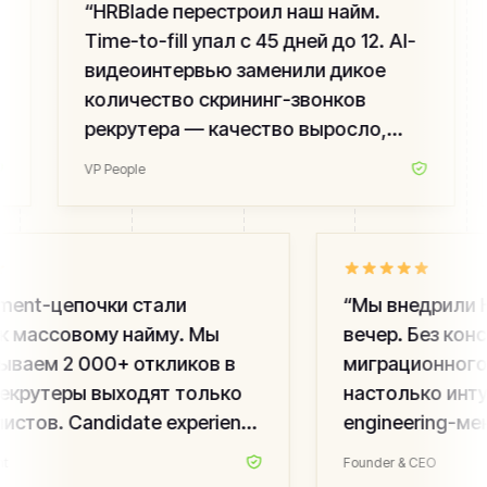
“
HRBlade перестроил наш найм.
Time-to-fill упал с 45 дней до 12. AI-
видеоинтервью заменили дикое
количество скрининг-звонков
рекрутера — качество выросло,
команда не выгорает.
”
VP People
ent-цепочки стали
“
Мы внедрили HR
 массовому найму. Мы
вечер. Без консу
ваем 2 000+ откликов в
миграционного п
екрутеры выходят только
настолько интуи
стов. Candidate experience
engineering-мен
ос — мы измеряем.
”
вакансии. Лучши
Founder & CEO
последние пять 