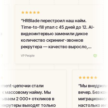
“
HRBlade перестроил наш найм.
Time-to-fill упал с 45 дней до 12. AI-
в
видеоинтервью заменили дикое
количество скрининг-звонков
рекрутера — качество выросло,
команда не выгорает.
”
VP People
ment-цепочки стали
“
Мы внедрили H
к массовому найму. Мы
вечер. Без кон
ываем 2 000+ откликов в
миграционного 
рекрутеры выходят только
настолько инту