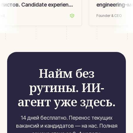
истов. Candidate experience
engineering-м
рос — мы измеряем.
”
вакансии. Луч
nt
Founder & CEO
последние пять
Найм без
рутины. ИИ-
агент уже здесь.
14 дней бесплатно. Перенос текущих
вакансий и кандидатов — на нас. Полная