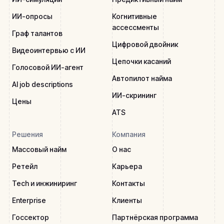
ИИ-опросы
Когнитивные
ассессменты
Граф талантов
Цифровой двойник
Видеоинтервью с ИИ
Цепочки касаний
Голосовой ИИ-агент
Автопилот найма
AI job descriptions
ИИ-скрининг
Цены
ATS
Решения
Компания
Массовый найм
О нас
Ретейл
Карьера
Tech и инжиниринг
Контакты
Enterprise
Клиенты
Госсектор
Партнёрская программа