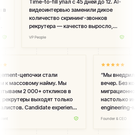
Time-to-fill упал с 45 дней до 12. AI-
 в
видеоинтервью заменили дикое
количество скрининг-звонков
рекрутера — качество выросло,
команда не выгорает.
”
VP People
ement-цепочки стали
“
Мы внедрили
 к массовому найму. Мы
вечер. Без ко
тываем 2 000+ откликов в
миграционног
 рекрутеры выходят только
настолько ин
алистов. Candidate experience
engineering-
ырос — мы измеряем.
”
вакансии. Лу
lent
Founder & CEO
последние пя