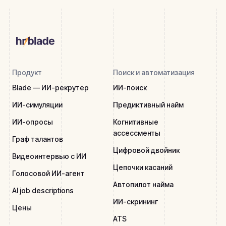
Продукт
Поиск и автоматизация
Blade — ИИ-рекрутер
ИИ-поиск
ИИ-симуляции
Предиктивный найм
ИИ-опросы
Когнитивные
ассессменты
Граф талантов
Цифровой двойник
Видеоинтервью с ИИ
Цепочки касаний
Голосовой ИИ-агент
Автопилот найма
AI job descriptions
ИИ-скрининг
Цены
ATS