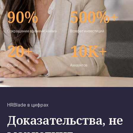
90
%
500
%+
Сокращение времени найма
Возврат инвестиций
20
+
10
K+
Стран
Аккаунтов
HRBlade в цифрах
Доказательства, не