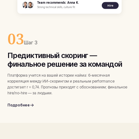
Team recommends: Anna K.
Hire
Strong technical skills, culture fit
03
Шаг 3
Предиктивный скоринг —
финальное решение за командой
Платформа учится на вашей истории найма: 6-месячная
корреляция между ИИ-скорингом и реальным performance
достигает r = 0,74. Прогнозы приходят с обоснованием; финальное
hire/no-hire — за людьми.
Подробнее