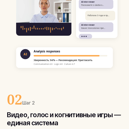
AI interviewer
Расскажите о своём о…
Работала 3 года в пр…
AI interviewer
Какие технологии пре…
Analysis responses
AI
Уверенность: 94% — Рекомендация: Пригласить
Communication 4.6 · Logic 4.8 · Culture 4.7
02
Шаг 2
Видео, голос и когнитивные игры —
единая система