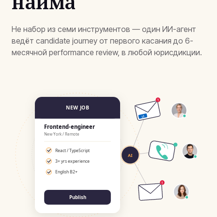
найма
Не набор из семи инструментов — один ИИ-агент
ведёт candidate journey от первого касания до 6-
месячной performance review, в любой юрисдикции.
!
NEW JOB
LI
Frontend-engineer
New York / Remote
React / TypeScript
AI
3+ yrs experience
English B2+
!
Publish