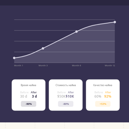
Month 1
Month 3
Month 6
Month 12
Время найма
Стоимость найма
Качество найма
Before
After
Before
After
Before
After
30 d
3 d
$50K
$10K
60%
92%
-90%
-80%
+53%