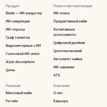
Продукт
Поиск и автоматизация
Blade — ИИ-рекрутер
ИИ-поиск
ИИ-симуляции
Предиктивный найм
ИИ-опросы
Когнитивные
ассессменты
Граф талантов
Цифровой двойник
Видеоинтервью с ИИ
Цепочки касаний
Голосовой ИИ-агент
Автопилот найма
AI job descriptions
ИИ-скрининг
Цены
ATS
Решения
Компания
Массовый найм
О нас
Ретейл
Карьера