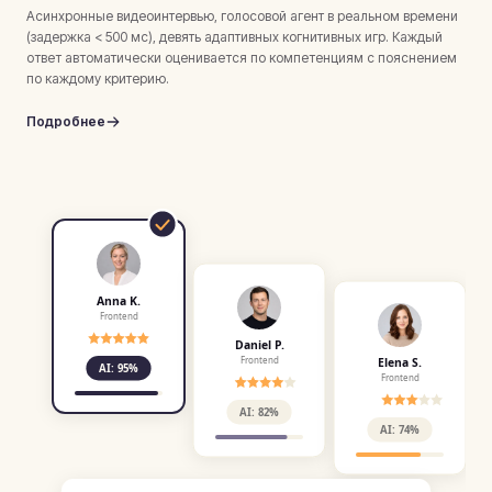
Асинхронные видеоинтервью, голосовой агент в реальном времени
(задержка < 500 мс), девять адаптивных когнитивных игр. Каждый
ответ автоматически оценивается по компетенциям с пояснением
по каждому критерию.
Подробнее
Anna K.
Frontend
Daniel P.
Frontend
Elena S.
AI:
95
%
Frontend
AI:
82
%
AI:
74
%