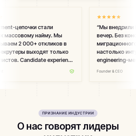
ent-цепочки стали
“
Мы внедрили HR
 массовому найму. Мы
вечер. Без консу
ваем 2 000+ откликов в
миграционного п
екрутеры выходят только
настолько интуи
стов. Candidate experience
engineering-ме
ос — мы измеряем.
”
вакансии. Лучши
Founder & CEO
последние пять 
ПРИЗНАНИЕ ИНДУСТРИИ
О нас говорят лидеры